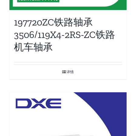
197720ZC铁路轴承
3506/119X4-2RS-ZC铁路
机车轴承
详情