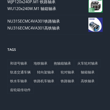
WJP120x240P.M1 铁路轴承
WU120x240W.M1 轴箱轴承
NU315ECMC4VA301铁路轴承
NU316ECMC4VA301高铁轴承
TAGS
和谐号轴承
地铁轴承
抱轴箱轴承
火车轮对轴承
轨道交通车辆
转向架轴承
轮对轴承
轴箱轴承
铁水车轴承
铁路机车轴承
铁路轴承
高铁轴承
齿轮箱传动件