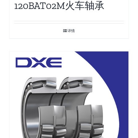
120BAT02M火车轴承
详情