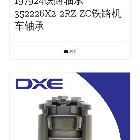
197924铁路轴承
352226X2-2RZ-ZC铁路机
车轴承
详情