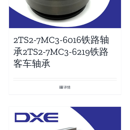
2TS2-7MC3-6016铁路轴
承2TS2-7MC3-6219铁路
客车轴承
详情