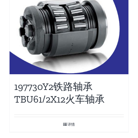
197730Y2铁路轴承
TBU61/2X12火车轴承
详情