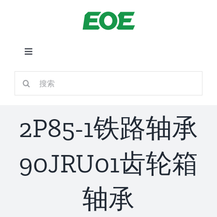
跳
到
内
容
切
换
首页
搜
导
索：
航
关于我们
2P85-1铁路轴承
产品中心
90JRU01齿轮箱
铁路应用
轴承
新闻