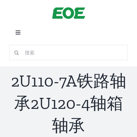
跳
到
内
容
切
换
首页
搜
导
索：
航
关于我们
2U110-7A铁路轴
产品中心
承2U120-4轴箱
铁路应用
轴承
新闻