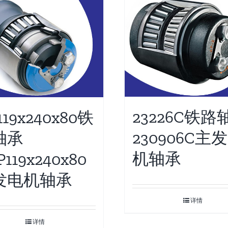
23226C铁路
119x240x80铁
230906C主
轴承
机轴承
P119x240x80
发电机轴承
详情
详情