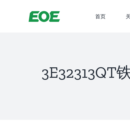
跳
到
首页
内
容
3E32313Q