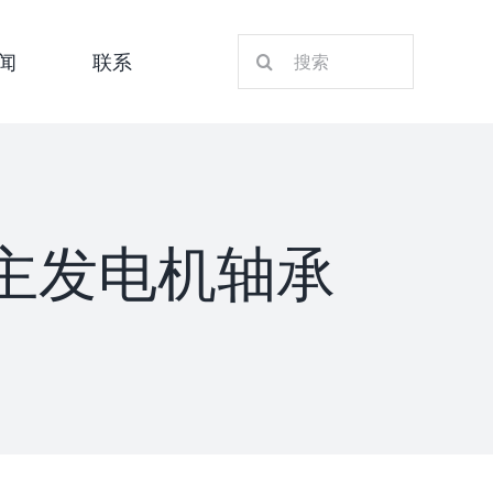
搜
闻
联系
索：
5QT主发电机轴承