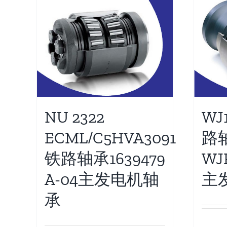
NU 2322
WJ
ECML/C5HVA3091
路
铁路轴承1639479
WJ
A-04主发电机轴
主
承