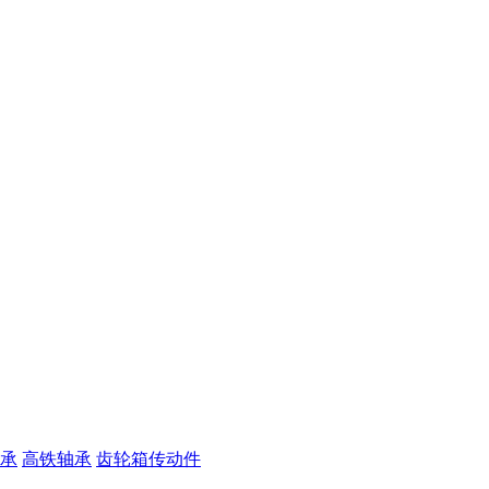
承
高铁轴承
齿轮箱传动件