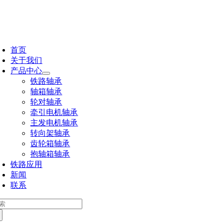
跳
到
内
切
容
换
首页
导
关于我们
航
产品中心
铁路轴承
轴箱轴承
轮对轴承
牵引电机轴承
主发电机轴承
转向架轴承
齿轮箱轴承
抱轴箱轴承
铁路应用
新闻
联系
：