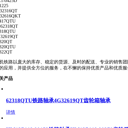
1-0425D
1225
32316QT
32616QKT
417QTU
62318QT
318QTU
32619QT
320QT
320QTU
322QT
机铁路以庞大的库存、稳定的货源、及时的配送、专业的销售团
的应用，并提供全方位的服务，在不懈的保持优质产品和优质服
关产品
62318QTU铁路轴承4G32619QT齿轮箱轴承
详情