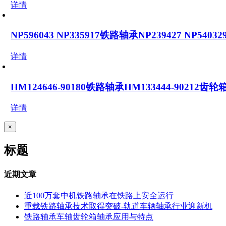
详情
NP596043 NP335917铁路轴承NP239427 NP54
详情
HM124646-90180铁路轴承HM133444-90212齿
详情
关
×
闭
产
标题
品
快
速
近期文章
视
图
近100万套中机铁路轴承在铁路上安全运行
重载铁路轴承技术取得突破-轨道车辆轴承行业迎新机
铁路轴承车轴齿轮箱轴承应用与特点