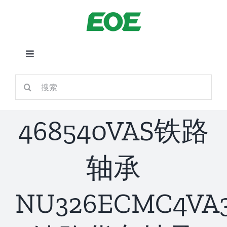
跳
到
内
容
切
换
首页
搜
导
索：
航
关于我们
468540VAS铁路
产品中心
轴承
铁路应用
NU326ECMC4VA3
新闻