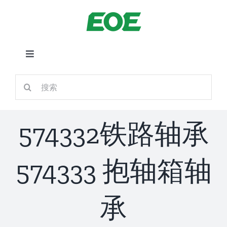
跳
到
内
容
切
换
首页
搜
导
索：
航
关于我们
574332铁路轴承
产品中心
574333 抱轴箱轴
铁路应用
承
新闻