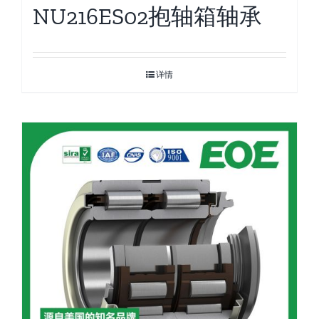
NU216ES02抱轴箱轴承
详情