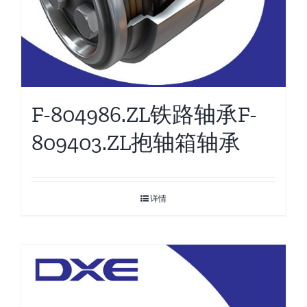
F-804986.ZL铁路轴承F-
809403.ZL抱轴箱轴承
详情