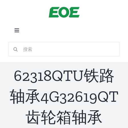
跳
到
内
容
切
换
首页
搜
导
索：
航
关于我们
62318QTU铁路
产品中心
轴承4G32619QT
铁路应用
齿轮箱轴承
新闻