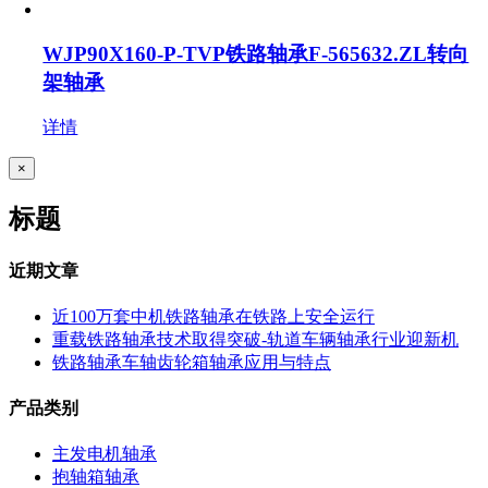
WJP90X160-P-TVP铁路轴承F-565632.ZL转向
架轴承
详情
关
×
闭
产
标题
品
快
速
近期文章
视
图
近100万套中机铁路轴承在铁路上安全运行
重载铁路轴承技术取得突破-轨道车辆轴承行业迎新机
铁路轴承车轴齿轮箱轴承应用与特点
产品类别
主发电机轴承
抱轴箱轴承