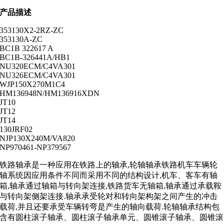
产品描述
353130X2-2RZ-ZC
353130A-ZC
BC1B 322617 A
BC1B-326441A/HB1
NU320ECM/C4VA301
NU326ECM/C4VA301
WJP150X270M1C4
HM136948N/HM136916XDN
JT10
JT12
JT14
130JRF02
NJP130X240M/VA820
NP970461-NP379567
铁路轴承是一种应用在铁路上的轴承,轮轴轴承铁路机车车辆轮
轴系统因应用条件不同而采用不同的结构设计,机车、客车有轴
箱,轴承通过轴箱与转向架连接,铁路货车无轴箱,轴承通过承载鞍
与转向架侧架连接.轴承承受轮对和转向架构架之间产生的冲击
载荷,并且还要承受车辆转弯是产生的轴向载荷.轮轴轴承结构包
含有圆柱滚子轴承、圆柱滚子轴承单元、圆锥滚子轴承、圆锥滚