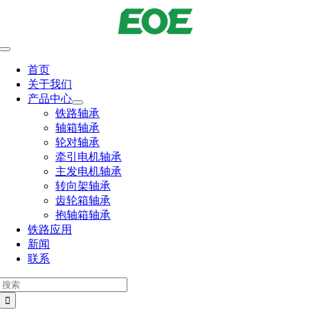
跳
到
内
切
容
换
首页
导
关于我们
航
产品中心
铁路轴承
轴箱轴承
轮对轴承
牵引电机轴承
主发电机轴承
转向架轴承
齿轮箱轴承
抱轴箱轴承
铁路应用
新闻
联系
搜
索：