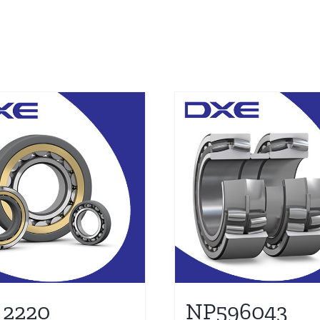
 2220
NP596043