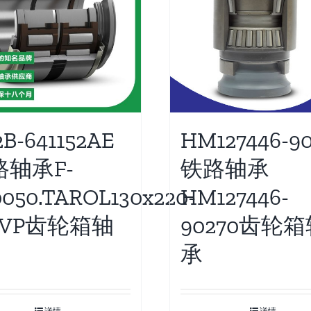
HM127446-90
B-641152AE
铁路轴承
路轴承F-
HM127446-
050.TAROL130x220-
90270齿轮
TVP齿轮箱轴
承
详情
详情