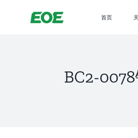
跳
到
首页
内
容
BC2-00