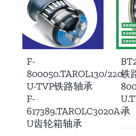
F-
BT2
800050.TAROL130/220-
铁
U-TVP铁路轴承
800
F-
U.
617389.TAROLC3020A-
承
U齿轮箱轴承