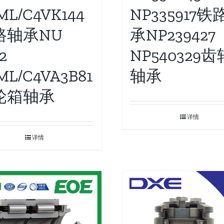
ML/C4VK144
NP335917铁
路轴承NU
承NP239427
2
NP540329
ML/C4VA3B81
轴承
轮箱轴承
详情
详情