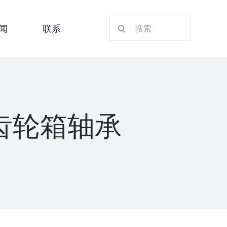
搜
闻
联系
索：
17齿轮箱轴承