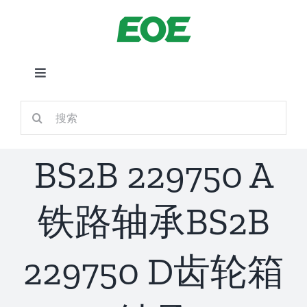
跳
到
内
容
切
换
首页
搜
导
索：
航
关于我们
BS2B 229750 A
产品中心
铁路轴承BS2B
铁路应用
229750 D齿轮箱
新闻