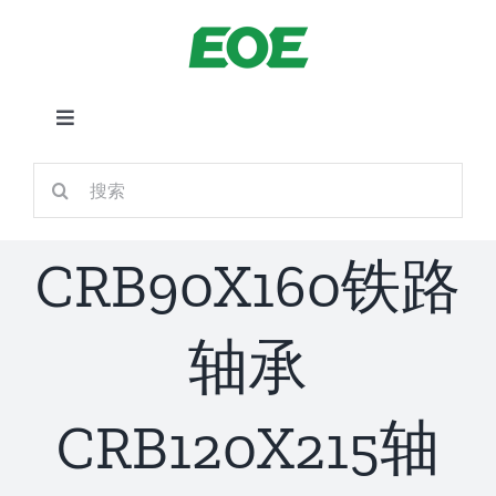
跳
到
内
容
切
换
首页
搜
导
索：
航
关于我们
CRB90X160铁路
产品中心
轴承
铁路应用
CRB120X215轴
新闻