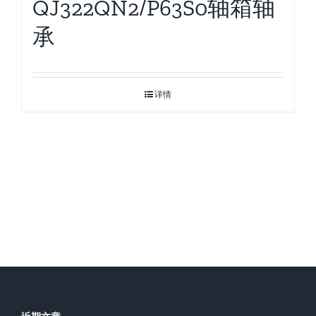
QJ322QN2/P63S0轴箱轴
承
详情