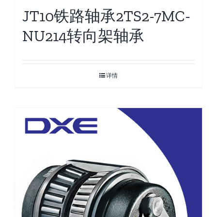
JT10铁路轴承2TS2-7MC-
NU214转向架轴承
详情