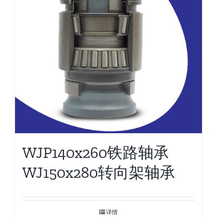
WJP140x260铁路轴承
WJ150x280转向架轴承
详情