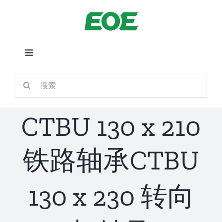
跳
到
内
容
切
换
首页
搜
导
索：
航
关于我们
CTBU 130 x 210
产品中心
铁路轴承CTBU
铁路应用
130 x 230 转向
新闻