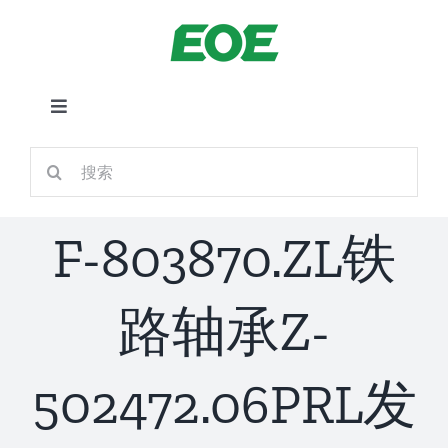
跳
到
内
容
切
换
首页
搜
导
索：
航
关于我们
F-803870.ZL铁
产品中心
路轴承Z-
铁路应用
502472.06PRL发
新闻