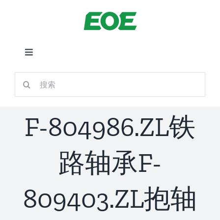
跳
到
内
容
切
换
首页
搜
导
索：
航
关于我们
F-804986.ZL铁
产品中心
路轴承F-
铁路应用
809403.ZL抱轴
新闻