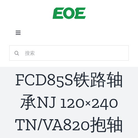
跳
到
内
容
切
换
首页
搜
导
索：
航
关于我们
FCD85S铁路轴
产品中心
承NJ 120×240
铁路应用
TN/VA820抱轴
新闻