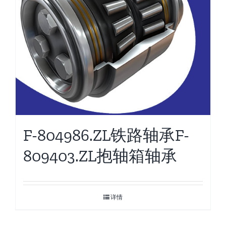
F-804986.ZL铁路轴承F-
809403.ZL抱轴箱轴承
详情