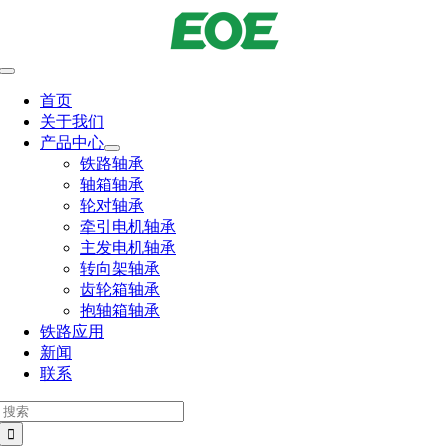
跳
到
内
切
容
换
首页
导
关于我们
航
产品中心
铁路轴承
轴箱轴承
轮对轴承
牵引电机轴承
主发电机轴承
转向架轴承
齿轮箱轴承
抱轴箱轴承
铁路应用
新闻
联系
搜
索：