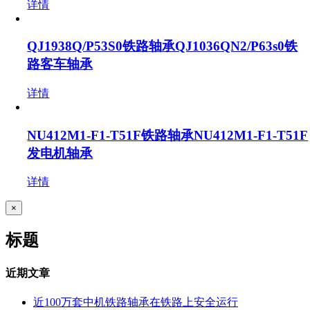
详情
QJ1938Q/P53S0铁路轴承QJ1036QN2/P63s0铁
路客车轴承
详情
NU412M1-F1-T51F铁路轴承NU412M1-F1-T51F
发电机轴承
详情
关
×
闭
产
标题
品
快
速
近期文章
视
图
近100万套中机铁路轴承在铁路上安全运行