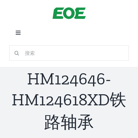
跳
到
内
容
切
换
首页
搜
导
索：
航
关于我们
HM124646-
产品中心
HM124618XD铁
铁路应用
路轴承
新闻