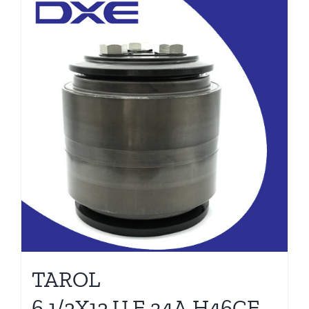
TAROL
6.1/2X12.U.E.34A.H46CE