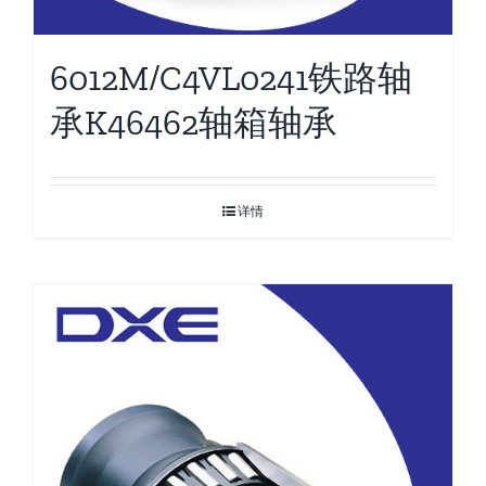
6012M/C4VL0241铁路轴
承K46462轴箱轴承
详情