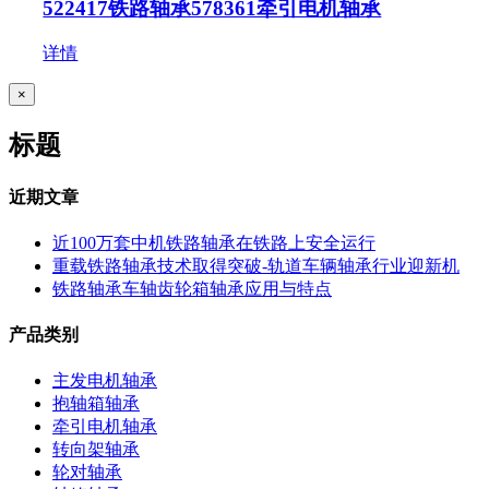
522417铁路轴承578361牵引电机轴承
详情
关
×
闭
产
标题
品
快
速
近期文章
视
图
近100万套中机铁路轴承在铁路上安全运行
重载铁路轴承技术取得突破-轨道车辆轴承行业迎新机
铁路轴承车轴齿轮箱轴承应用与特点
产品类别
主发电机轴承
抱轴箱轴承
牵引电机轴承
转向架轴承
轮对轴承