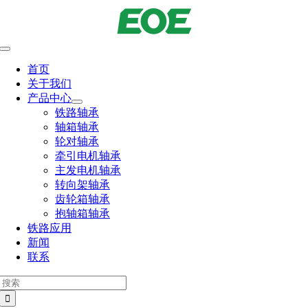
跳
到
内
切
容
换
首页
导
关于我们
航
产品中心
铁路轴承
轴箱轴承
轮对轴承
牵引电机轴承
主发电机轴承
转向架轴承
齿轮箱轴承
抱轴箱轴承
铁路应用
新闻
联系
搜
索：