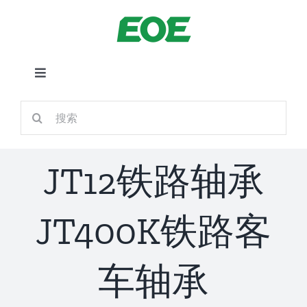
跳
到
内
容
切
换
首页
搜
导
索：
航
关于我们
JT12铁路轴承
产品中心
JT400K铁路客
铁路应用
车轴承
新闻