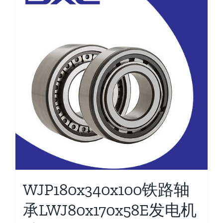
WJP180x340x100铁路轴
承LWJ80x170x58E发电机