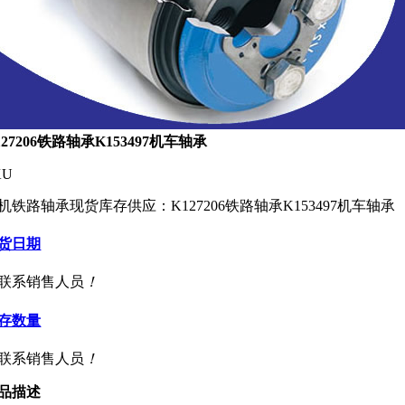
127206铁路轴承K153497机车轴承
KU
机铁路轴承现货库存供应：K127206铁路轴承K153497机车轴承
货日期
联系销售人员
！
存数量
联系销售人员
！
品描述