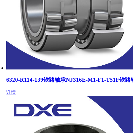
6320-R114-139铁路轴承NJ316E-M1-F1-T51F
详情