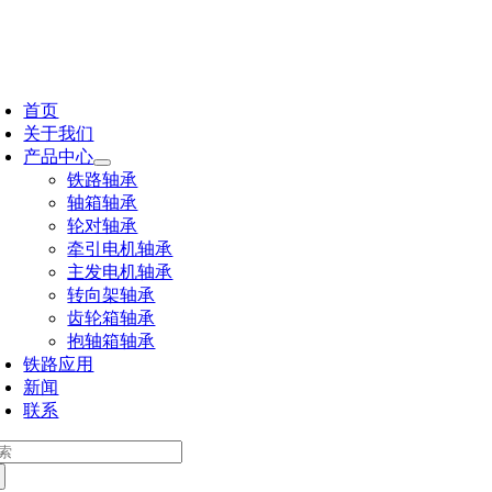
跳
到
内
切
容
换
首页
导
关于我们
航
产品中心
铁路轴承
轴箱轴承
轮对轴承
牵引电机轴承
主发电机轴承
转向架轴承
齿轮箱轴承
抱轴箱轴承
铁路应用
新闻
联系
：