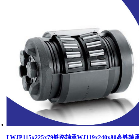
LWJP115x225x79铁路轴承WJ119x240x80高铁轴