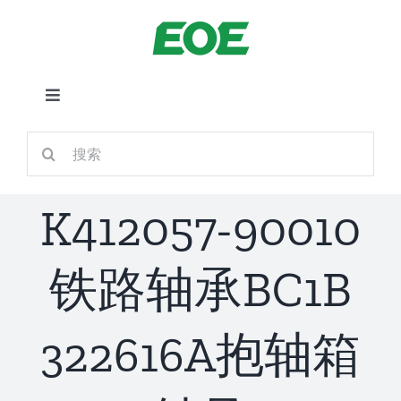
跳
到
内
容
切
换
首页
搜
导
索：
航
关于我们
K412057-90010
产品中心
铁路轴承BC1B
铁路应用
322616A抱轴箱
新闻