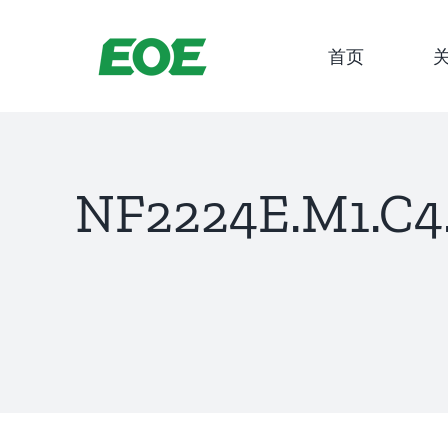
跳
到
首页
内
容
NF2224E.M1.