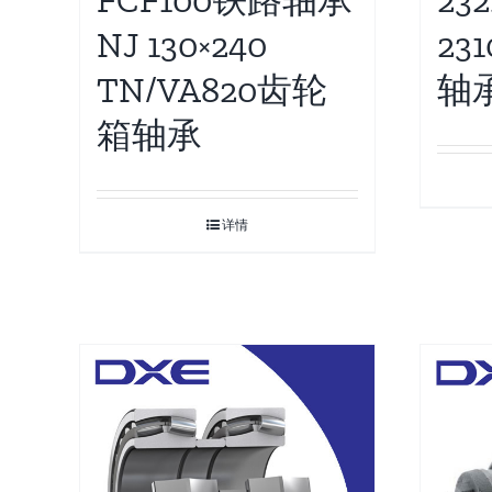
FCF100铁路轴承
23
NJ 130×240
23
TN/VA820齿轮
轴
箱轴承
详情