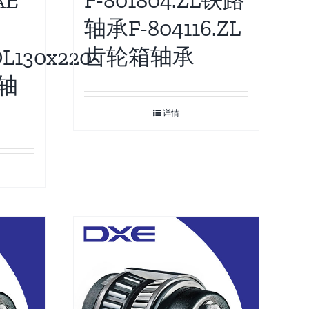
F-801804.ZL铁路
AE
轴承F-804116.ZL
齿轮箱轴承
L130x220-
箱轴
详情