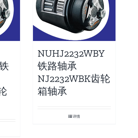
NUHJ2232WBY
D铁
铁路轴承
NJ2232WBK齿轮
齿轮
箱轴承
详情