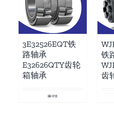
3E32526EQT铁
WJP
路轴承
铁
E32626QTY齿轮
WJ
箱轴承
齿
详情