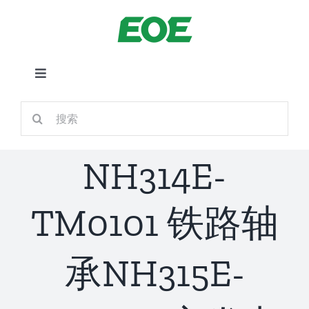
跳
到
内
容
切
换
首页
搜
导
索：
航
关于我们
NH314E-
产品中心
TM0101 铁路轴
铁路应用
承NH315E-
新闻