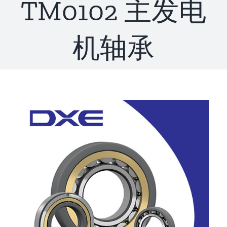
TM0102 主发电
联系
机轴承