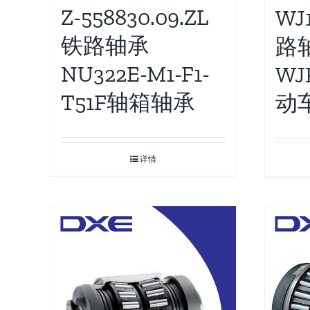
Z-558830.09.ZL
WJ
铁路轴承
路
NU322E-M1-F1-
WJ
T51F轴箱轴承
动
详情