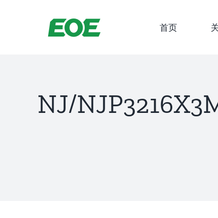
跳
到
首页
内
容
NJ/NJP3216X