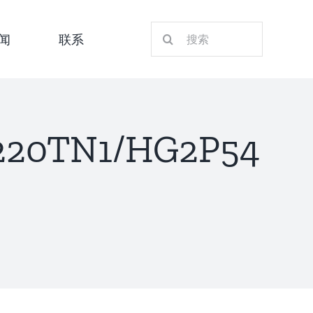
搜
闻
联系
索：
20TN1/HG2P54