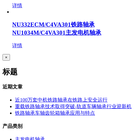
详情
NU332ECM/C4VA301铁路轴承
NU1034M/C4VA301主发电机轴承
详情
关
×
闭
产
标题
品
快
速
近期文章
视
图
近100万套中机铁路轴承在铁路上安全运行
重载铁路轴承技术取得突破-轨道车辆轴承行业迎新机
铁路轴承车轴齿轮箱轴承应用与特点
产品类别
主发电机轴承