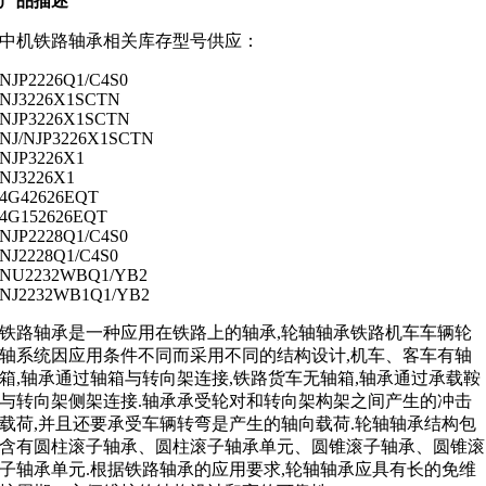
产品描述
中机铁路轴承相关库存型号供应：
NJP2226Q1/C4S0
NJ3226X1SCTN
NJP3226X1SCTN
NJ/NJP3226X1SCTN
NJP3226X1
NJ3226X1
4G42626EQT
4G152626EQT
NJP2228Q1/C4S0
NJ2228Q1/C4S0
NU2232WBQ1/YB2
NJ2232WB1Q1/YB2
铁路轴承是一种应用在铁路上的轴承,轮轴轴承铁路机车车辆轮
轴系统因应用条件不同而采用不同的结构设计,机车、客车有轴
箱,轴承通过轴箱与转向架连接,铁路货车无轴箱,轴承通过承载鞍
与转向架侧架连接.轴承承受轮对和转向架构架之间产生的冲击
载荷,并且还要承受车辆转弯是产生的轴向载荷.轮轴轴承结构包
含有圆柱滚子轴承、圆柱滚子轴承单元、圆锥滚子轴承、圆锥滚
子轴承单元.根据铁路轴承的应用要求,轮轴轴承应具有长的免维