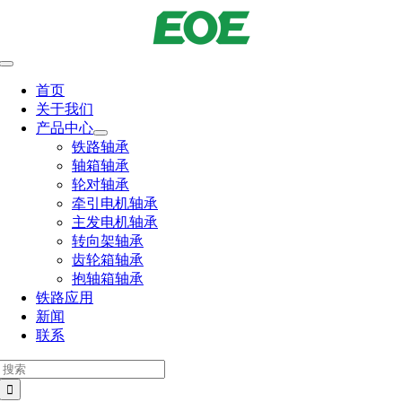
跳
到
内
切
容
换
首页
导
关于我们
航
产品中心
铁路轴承
轴箱轴承
轮对轴承
牵引电机轴承
主发电机轴承
转向架轴承
齿轮箱轴承
抱轴箱轴承
铁路应用
新闻
联系
搜
索：