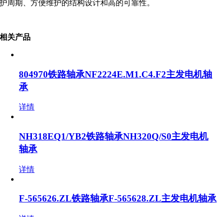
护周期、方便维护的结构设计和高的可靠性。
相关产品
804970铁路轴承NF2224E.M1.C4.F2主发电机轴
承
详情
NH318EQ1/YB2铁路轴承NH320Q/S0主发电机
轴承
详情
F-565626.ZL铁路轴承F-565628.ZL主发电机轴承