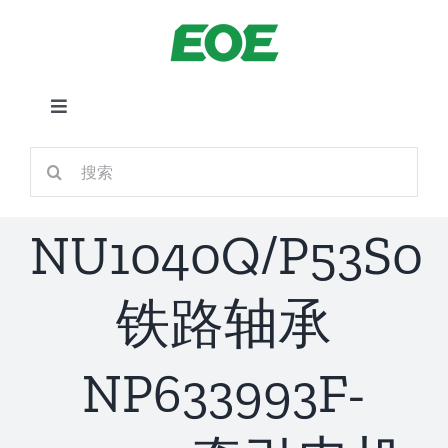
跳
到
内
容
切
换
首页
搜
导
索：
航
关于我们
NU1040Q/P53S0
产品中心
铁路轴承
铁路应用
NP633993F-
新闻