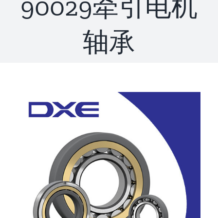
90029牵引电机
联系
轴承