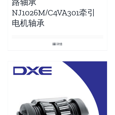
路轴承
NJ1026M/C4VA301牵引
电机轴承
详情