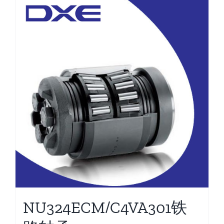
NU324ECM/C4VA301铁