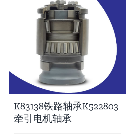
K83138铁路轴承K522803
牵引电机轴承