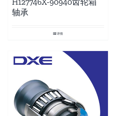
H127746X-90940齿轮箱
轴承
详情