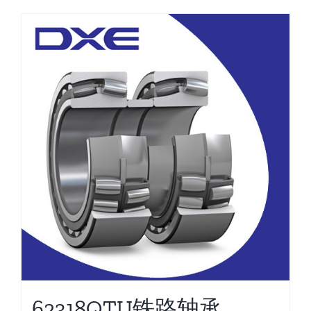
62318QTU铁路轴承