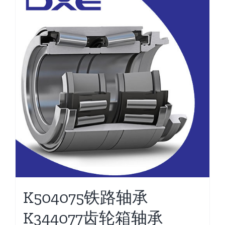
K504075铁路轴承
K344077齿轮箱轴承