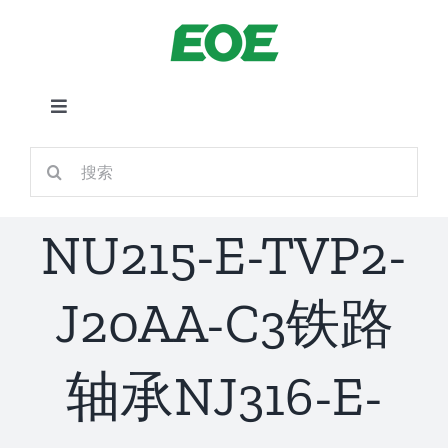
跳
到
内
容
切
换
首页
搜
导
索：
航
关于我们
NU215-E-TVP2-
产品中心
J20AA-C3铁路
铁路应用
轴承NJ316-E-
新闻