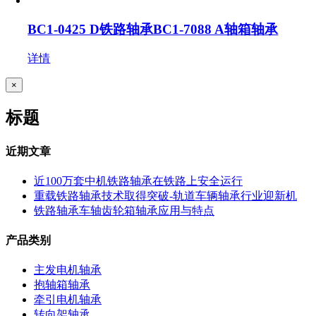
BC1-0425 D铁路轴承BC1-7088 A轴箱轴承
详情
关
×
闭
产
标题
品
快
速
近期文章
视
图
近100万套中机铁路轴承在铁路上安全运行
重载铁路轴承技术取得突破-轨道车辆轴承行业迎新机
铁路轴承车轴齿轮箱轴承应用与特点
产品类别
主发电机轴承
抱轴箱轴承
牵引电机轴承
转向架轴承