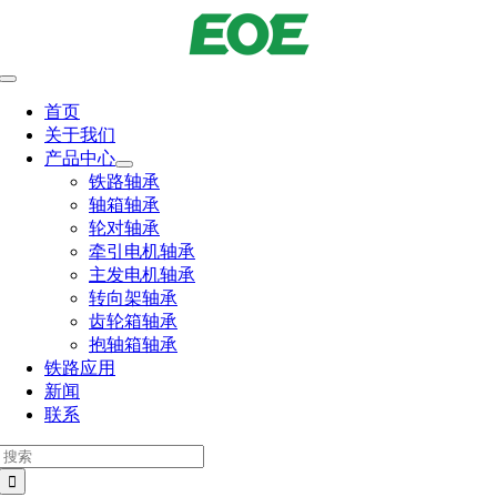
跳
到
内
切
容
换
首页
导
关于我们
航
产品中心
铁路轴承
轴箱轴承
轮对轴承
牵引电机轴承
主发电机轴承
转向架轴承
齿轮箱轴承
抱轴箱轴承
铁路应用
新闻
联系
搜
索：