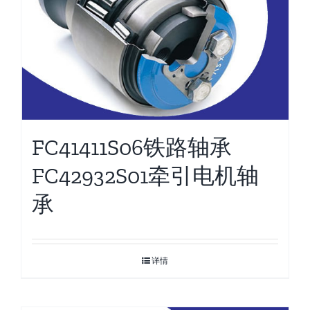
FC41411S06铁路轴承
FC42932S01牵引电机轴
承
详情