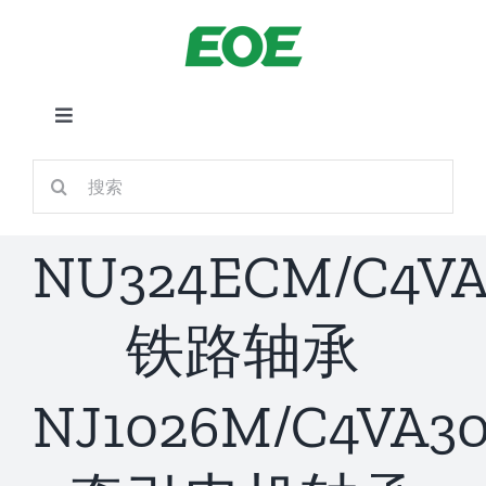
跳
到
内
容
切
换
首页
搜
导
索：
航
关于我们
NU324ECM/C4VA
产品中心
铁路轴承
铁路应用
NJ1026M/C4VA30
新闻