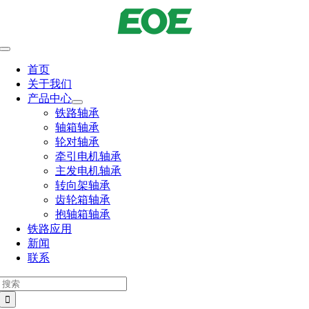
跳
到
内
切
容
换
首页
导
关于我们
航
产品中心
铁路轴承
轴箱轴承
轮对轴承
牵引电机轴承
主发电机轴承
转向架轴承
齿轮箱轴承
抱轴箱轴承
铁路应用
新闻
联系
搜
索：