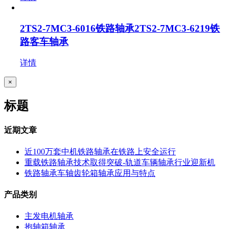
2TS2-7MC3-6016铁路轴承2TS2-7MC3-6219铁
路客车轴承
详情
关
×
闭
产
标题
品
快
速
近期文章
视
图
近100万套中机铁路轴承在铁路上安全运行
重载铁路轴承技术取得突破-轨道车辆轴承行业迎新机
铁路轴承车轴齿轮箱轴承应用与特点
产品类别
主发电机轴承
抱轴箱轴承