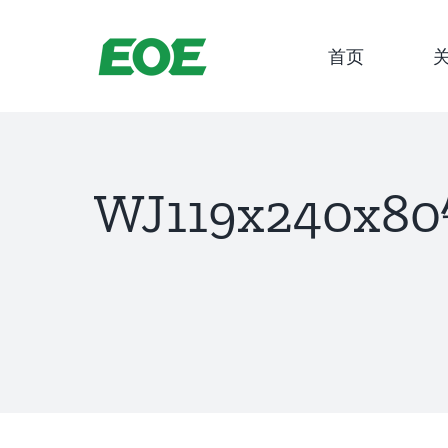
跳
到
首页
内
容
WJ119x240x