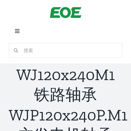
跳
到
内
容
切
换
首页
搜
导
索：
航
关于我们
WJ120x240M1
产品中心
铁路轴承
铁路应用
WJP120x240P.M1
新闻