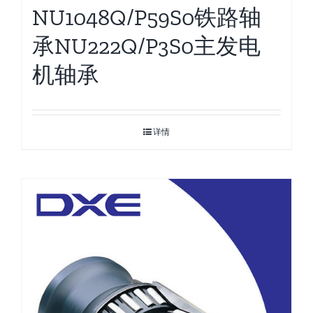
NU1048Q/P59S0铁路轴
承NU222Q/P3S0主发电
机轴承
详情