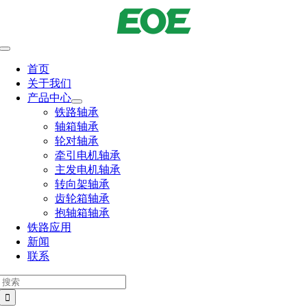
跳
到
内
切
容
换
首页
导
关于我们
航
产品中心
铁路轴承
轴箱轴承
轮对轴承
牵引电机轴承
主发电机轴承
转向架轴承
齿轮箱轴承
抱轴箱轴承
铁路应用
新闻
联系
搜
索：