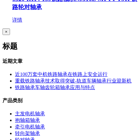
路轮对轴承
详情
关
×
闭
产
标题
品
快
速
近期文章
视
图
近100万套中机铁路轴承在铁路上安全运行
重载铁路轴承技术取得突破-轨道车辆轴承行业迎新机
铁路轴承车轴齿轮箱轴承应用与特点
产品类别
主发电机轴承
抱轴箱轴承
牵引电机轴承
转向架轴承
轮对轴承