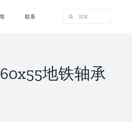
搜
闻
联系
索：
x260x55地铁轴承