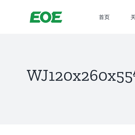
跳
到
首页
内
容
WJ120x260x