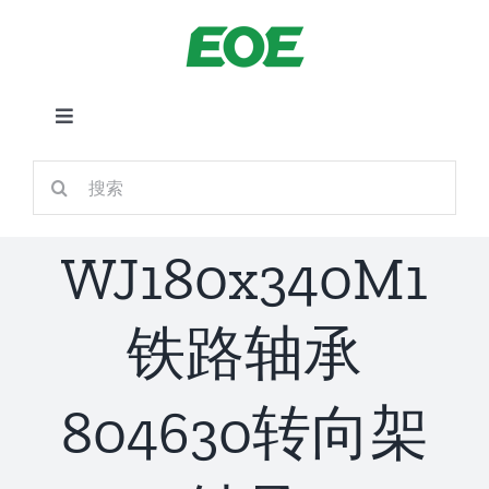
跳
到
内
容
切
换
首页
搜
导
索：
航
关于我们
WJ180x340M1
产品中心
铁路轴承
铁路应用
804630转向架
新闻