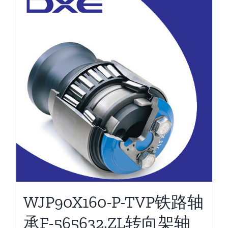
WJP90X160-P-TVP铁路轴
承F-565632.ZL转向架轴