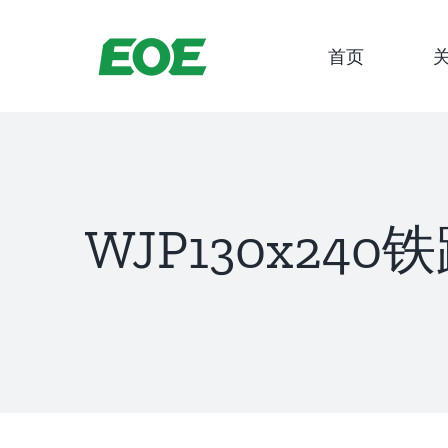
跳
到
首页
内
容
WJP130x24