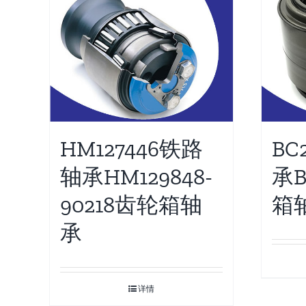
HM127446铁路
BC
轴承HM129848-
承B
90218齿轮箱轴
箱
承
详情