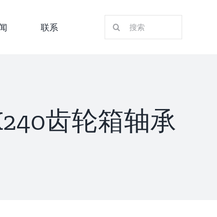
搜
闻
联系
索：
0X240齿轮箱轴承