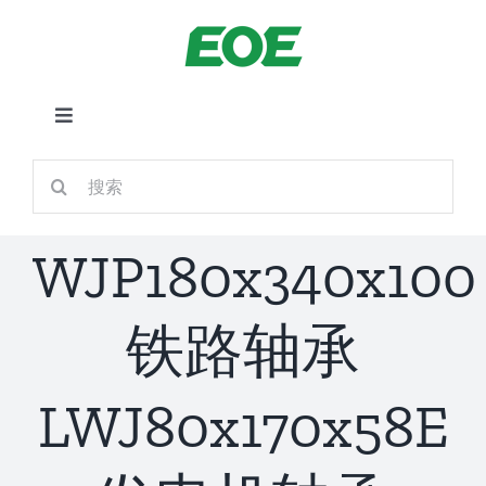
跳
到
内
容
切
换
首页
搜
导
索：
航
关于我们
WJP180x340x100
产品中心
铁路轴承
铁路应用
LWJ80x170x58E
新闻