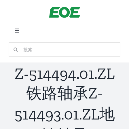
跳
到
内
容
切
换
首页
搜
导
索：
航
关于我们
Z-514494.01.ZL
产品中心
铁路轴承Z-
铁路应用
514493.01.ZL地
新闻