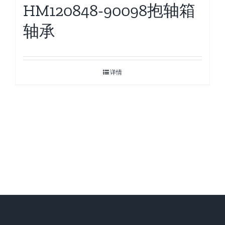
HM120848-90098抱轴箱
轴承
详情