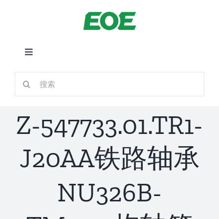
跳
到
内
容
切
换
首页
搜
导
索：
航
关于我们
Z-547733.01.TR1-
产品中心
J20AA铁路轴承
铁路应用
NU326B-
新闻