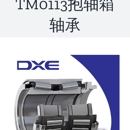
TM0113抱轴箱
联系
轴承