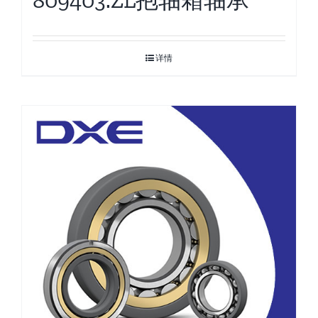
809403.ZL抱轴箱轴承
详情