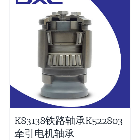
K83138铁路轴承K522803
牵引电机轴承