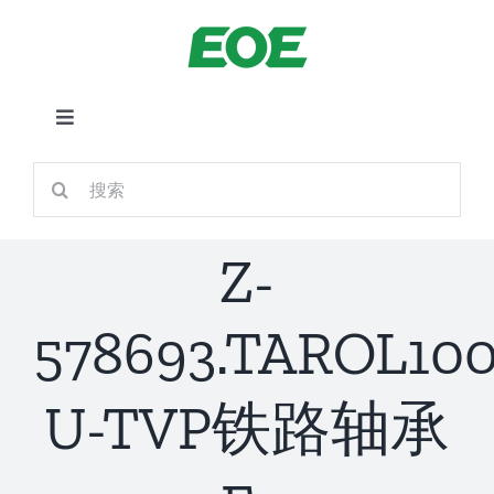
跳
到
内
容
切
换
首页
搜
导
索：
航
关于我们
Z-
产品中心
578693.TAROL100
铁路应用
U-TVP铁路轴承
新闻