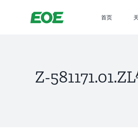
跳
到
首页
内
容
Z-581171.0