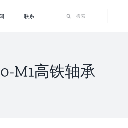
搜
闻
联系
索：
X260-M1高铁轴承