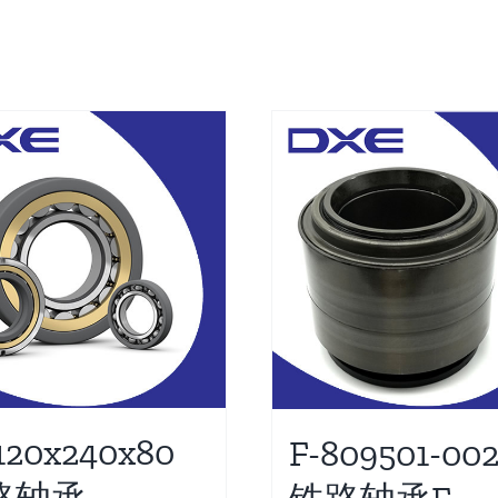
120x240x80
F-809501-002