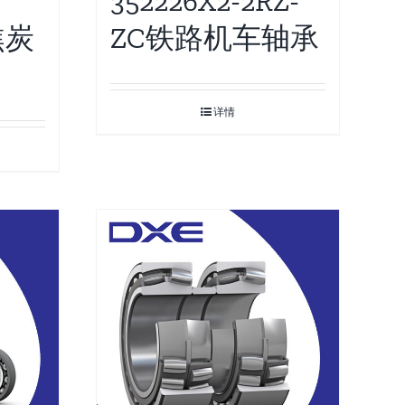
352226X2-2RZ-
焦炭
ZC铁路机车轴承
详情