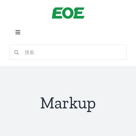
跳
到
内
容
切
换
首页
搜
导
索：
航
关于我们
产品中心
Markup
铁路应用
新闻